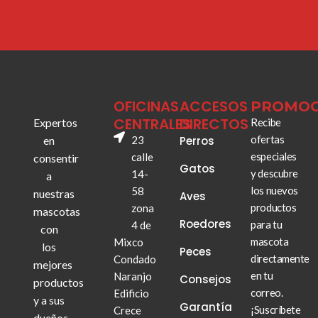
OFICINAS
ACCESOS
PROMOC
CENTRALES
DIRECTOS
Expertos
Recibe
ofertas
en
23
Perros
especiales
calle
consentir
Gatos
y descubre
14-
a
los nuevos
58
nuestras
Aves
productos
zona
mascotas
Roedores
para tu
4 de
con
mascota
Mixco
los
Peces
directamente
Condado
mejores
en tu
Naranjo
Consejos
productos
correo.
Edificio
y a sus
Garantía
¡Suscríbete
Crece
dueños