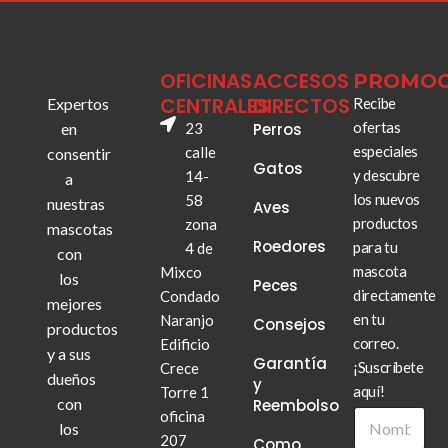
OFICINAS
ACCESOS
PROMOC
CENTRALES
DIRECTOS
Expertos
Recibe
ofertas
en
23
Perros
especiales
calle
consentir
Gatos
y descubre
14-
a
los nuevos
58
nuestras
Aves
productos
zona
mascotas
Roedores
para tu
4 de
con
mascota
Mixco
los
Peces
directamente
Condado
mejores
en tu
Naranjo
Consejos
productos
correo.
Edificio
y a sus
Garantía
¡Suscríbete
Crece
dueños
y
aquí!
Torre 1
con
Reembolso
N
oficina
los
o
207
Como