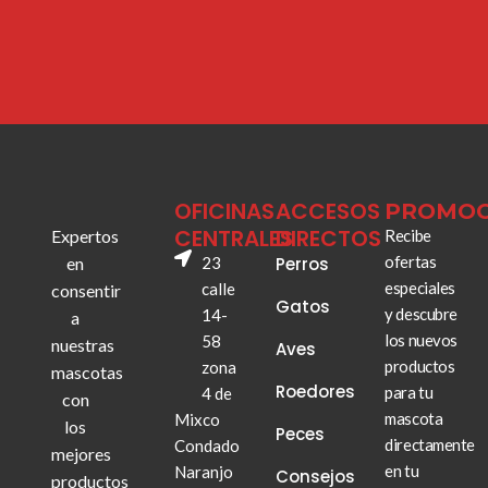
OFICINAS
ACCESOS
PROMOC
CENTRALES
DIRECTOS
Expertos
Recibe
ofertas
en
23
Perros
especiales
calle
consentir
Gatos
y descubre
14-
a
los nuevos
58
nuestras
Aves
productos
zona
mascotas
Roedores
para tu
4 de
con
mascota
Mixco
los
Peces
directamente
Condado
mejores
en tu
Naranjo
Consejos
productos