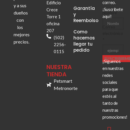
correo.
Edificio
y a sus
Garantía
¡Suscríbete
Crece
dueños
Nombre
y
aquí!
Torre 1
con
Reembolso
oficina
los
electrónico
Correo
207
Como
Nombre
electrónico
mejores
(502)
hacemos
*
precios.
llegar tu
2256-
pedido
0115
SUSCRIBIRM
¡Síguenos
NUESTRA
en nuestras
TIENDA
redes
Petsmart
sociales
Metronorte
para que
estés al
tanto de
nuestras
promociones!