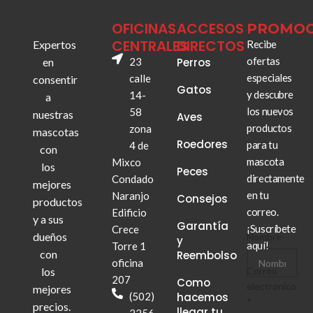
OFICINAS
ACCESOS
PROMOC
CENTRALES
DIRECTOS
Expertos
Recibe
ofertas
en
23
Perros
especiales
calle
consentir
Gatos
y descubre
14-
a
los nuevos
58
nuestras
Aves
productos
zona
mascotas
Roedores
para tu
4 de
con
mascota
Mixco
los
Peces
directamente
Condado
mejores
en tu
Naranjo
Consejos
productos
correo.
Edificio
y a sus
Garantía
¡Suscríbete
Crece
dueños
Nombre
y
aquí!
Torre 1
con
Reembolso
oficina
los
Correo
Correo
207
Como
electrónico
electrónico
mejores
(502)
hacemos
Nombre
*
precios.
llegar tu