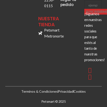
2256-
pedido
0115
SUSCRIBIRM
¡Síguenos
NUESTRA
en nuestras
TIENDA
redes
Petsmart
sociales
Metronorte
para que
estés al
tanto de
nuestras
promociones!
Terminos & Condiciones
Privacidad
Cookies
Petsmart © 2025
Desarrollado por
Zenthix