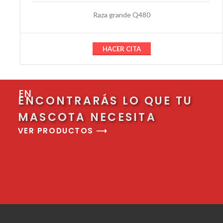
Raza grande Q480
HACER CITA
EN
ENCONTRARÁS LO QUE TU
MASCOTA NECESITA
VER PRODUCTOS ⟶