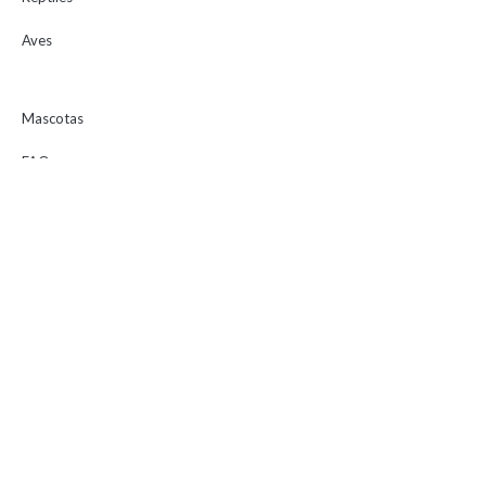
Aves
Mascotas
FAQ
Consejos
Tienda
Marcas
Servicios
Rastrea tu pedido