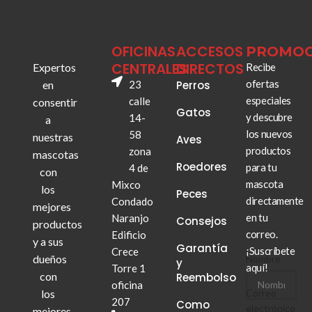
OFICINAS
ACCESOS
PROMOC
CENTRALES
DIRECTOS
Expertos
Recibe
ofertas
en
23
Perros
especiales
calle
consentir
Gatos
y descubre
14-
a
los nuevos
58
nuestras
Aves
productos
zona
mascotas
Roedores
para tu
4 de
con
mascota
Mixco
los
Peces
directamente
Condado
mejores
en tu
Naranjo
Consejos
productos
correo.
Edificio
y a sus
Garantía
¡Suscríbete
Crece
dueños
Nombre
y
aquí!
Torre 1
con
Reembolso
oficina
los
electrónico
Correo
207
Como
Nombre
electrónico
mejores