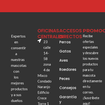
OFICINAS
ACCESOS
PROMOC
CENTRALES
DIRECTOS
Expertos
Recibe
ofertas
en
23
Perros
especiales
calle
consentir
Gatos
y descubre
14-
a
los nuevos
58
nuestras
Aves
productos
zona
mascotas
Roedores
para tu
4 de
con
mascota
Mixco
los
Peces
directamente
Condado
mejores
en tu
Naranjo
Consejos
productos
correo.
Edificio
y a sus
Garantía
¡Suscríbete
Crece
dueños
electrónico
Nombre
y
aquí!
Torre 1