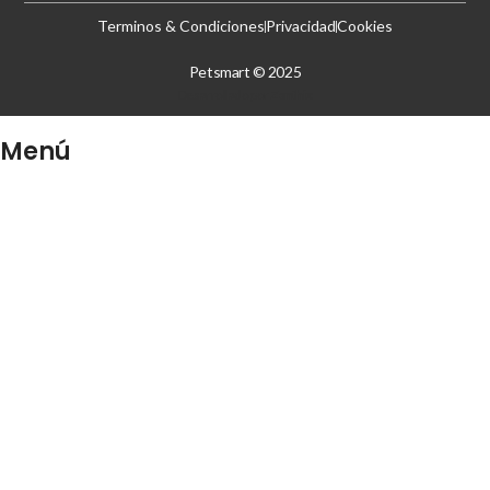
Terminos & Condiciones
Privacidad
Cookies
Petsmart © 2025
Desarrollado por
Zenthix
Menú
Iniciar Sesión
Crear Cuenta
Categorías
Menú
Perros
Gatos