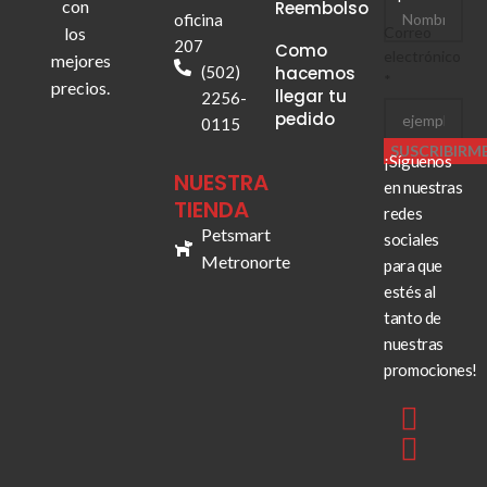
Correo
con
Reembolso
oficina
Nombre
los
Correo
207
Como
electrónico
mejores
(502)
hacemos
*
precios.
llegar tu
2256-
pedido
0115
SUSCRIBIRM
¡Síguenos
NUESTRA
en nuestras
TIENDA
redes
Petsmart
sociales
Metronorte
para que
estés al
tanto de
nuestras
promociones!