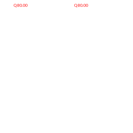
Q
80.00
Q
80.00