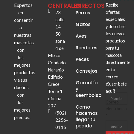
CENTRALES
DIRECTOS
Expertos
Recibe
ofertas
en
23
Perros
especiales
calle
consentir
Gatos
y descubre
14-
a
los nuevos
58
nuestras
Aves
productos
zona
mascotas
Roedores
para tu
4 de
con
mascota
Mixco
los
Peces
directamente
Condado
mejores
en tu
Naranjo
Consejos
productos
correo.
Edificio
y a sus
Garantía
¡Suscríbete
Crece
dueños
Nombre
y
aquí!
Torre 1
con
Reembolso
oficina
los
Correo
Correo
207
Como
Nombre
electrónico
mejores
(502)
hacemos
*
precios.
llegar tu
2256-
pedido
0115