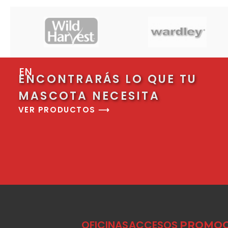
EN
ENCONTRARÁS LO QUE TU
MASCOTA NECESITA
VER PRODUCTOS ⟶
OFICINAS
ACCESOS
PROMOC