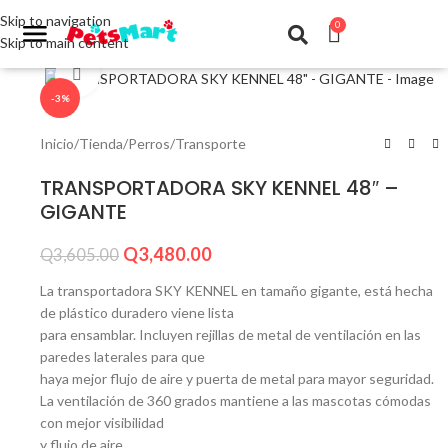
Skip to navigation
0
Skip to main content
Click to enlarge
-3%
Inicio
/
Tienda
/
Perros
/
Transporte
TRANSPORTADORA SKY KENNEL 48″ –
GIGANTE
Q
3,480.00
Q
3,605.00
La transportadora SKY KENNEL en tamaño gigante, está hecha
de plástico duradero viene lista
para ensamblar. Incluyen rejillas de metal de ventilación en las
paredes laterales para que
haya mejor flujo de aire y puerta de metal para mayor seguridad.
La ventilación de 360 grados mantiene a las mascotas cómodas
con mejor visibilidad
y flujo de aire