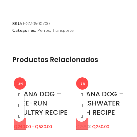
SKU:
EGM0500700
Categories:
Perros
,
Transporte
Productos Relacionados
-3%
-3%
ACANA DOG –
ACANA DOG –
FREE-RUN
FRESHWATER
POULTRY RECIPE
FISH RECIPE
Q
240.00
–
Q
530.00
Q
250.00
Q
259.00