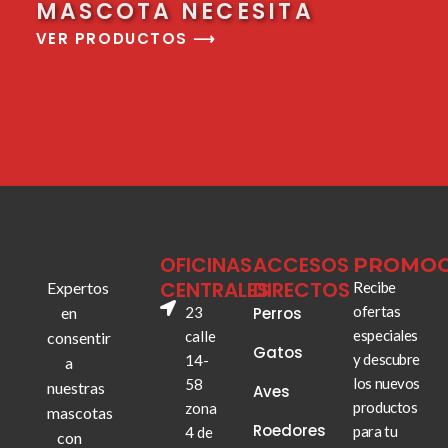
MASCOTA NECESITA
VER PRODUCTOS ⟶
OFICINAS
ACCESOS
PROMOC
CENTRALES
DIRECTOS
Expertos
Recibe
ofertas
en
23
Perros
especiales
calle
consentir
Gatos
y descubre
14-
a
los nuevos
58
nuestras
Aves
productos
zona
mascotas
Roedores
para tu
4 de
con