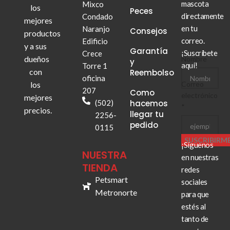
mascota
Mixco
los
Peces
directamente
Condado
mejores
en tu
Naranjo
Consejos
productos
correo.
Edificio
y a sus
Garantía
¡Suscríbete
Crece
dueños
Correo
Nombre
y
aquí!
Torre 1
Nombre
con
Reembolso
oficina
los
Correo
207
Como
electrónico
mejores
(502)
hacemos
*
precios.
llegar tu
2256-
pedido
0115
SUSCRIBIRM
¡Síguenos
NUESTRA
en nuestras
TIENDA
redes
Petsmart
sociales
Metronorte
para que
estés al
tanto de