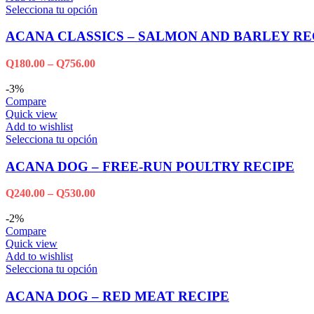
Selecciona tu opción
ACANA CLASSICS – SALMON AND BARLEY RE
Q
180.00
–
Q
756.00
-3%
Compare
Quick view
Add to wishlist
Selecciona tu opción
ACANA DOG – FREE-RUN POULTRY RECIPE
Q
240.00
–
Q
530.00
-2%
Compare
Quick view
Add to wishlist
Selecciona tu opción
ACANA DOG – RED MEAT RECIPE