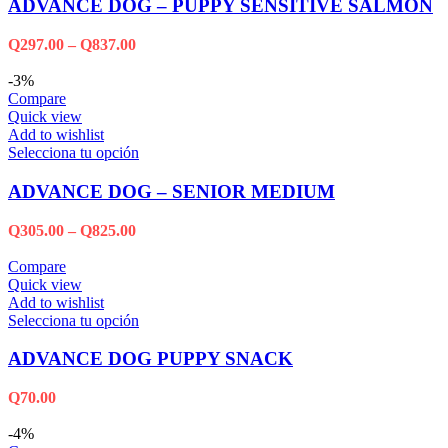
ADVANCE DOG – PUPPY SENSITIVE SALMÓN
Q
297.00
–
Q
837.00
-3%
Compare
Quick view
Add to wishlist
Selecciona tu opción
ADVANCE DOG – SENIOR MEDIUM
Q
305.00
–
Q
825.00
Compare
Quick view
Add to wishlist
Selecciona tu opción
ADVANCE DOG PUPPY SNACK
Q
70.00
-4%