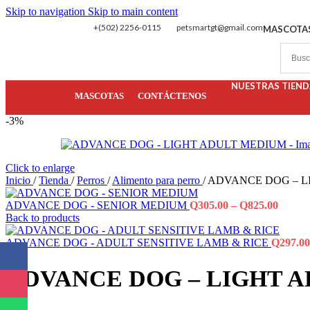
Skip to navigation
Skip to main content
+(502) 2256-0115
petsmartgt@gmail.com
MASCOTA
NUESTRAS TIEND
MASCOTAS
CONTÁCTENOS
-3%
Click to enlarge
Inicio
/
Tienda
/
Perros
/
Alimento para perro
/
ADVANCE DOG – L
ADVANCE DOG - SENIOR MEDIUM
Q
305.00
–
Q
825.00
Back to products
ADVANCE DOG - ADULT SENSITIVE LAMB & RICE
Q
297.00
ADVANCE DOG – LIGHT 