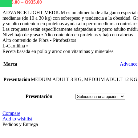
Q
335.00
–
Q
935.00
ADVANCE LIGHT MEDIUM es un alimento de alta gama especialment
medianas (de 10 a 30 kg) con sobrepeso y tendencia a la obesidad. Gr
y su alto contenido en proteínas ayuda a tu perro medium a controlar 
Las croquetas están específicamente adaptadas a tu perro adulto médi
Nivel bajo de grasa • Alto contenido en proteínas y bajo en calorías
Alto contenido de Fibra • Pirofosfatos
L-Carnitina •
Receta basada en pollo y arroz con vitaminas y minerales.
Marca
Advance
Presentación
MEDIUM ADULT 3 KG
,
MEDIUM ADULT 12 KG
Presentación
Compare
Add to wishlist
Pedidos y Entrega