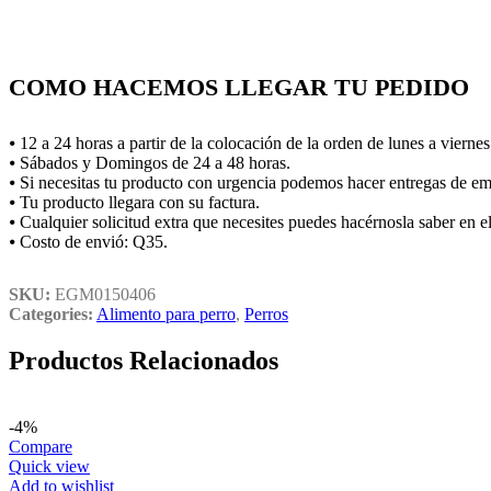
COMO HACEMOS LLEGAR TU PEDIDO
⦁ 12 a 24 horas a partir de la colocación de la orden de lunes a viernes
⦁ Sábados y Domingos de 24 a 48 horas.
⦁ Si necesitas tu producto con urgencia podemos hacer entregas de eme
⦁ Tu producto llegara con su factura.
⦁ Cualquier solicitud extra que necesites puedes hacérnosla saber en 
⦁ Costo de envió: Q35.
SKU:
EGM0150406
Categories:
Alimento para perro
,
Perros
Productos Relacionados
-4%
Compare
Quick view
Add to wishlist