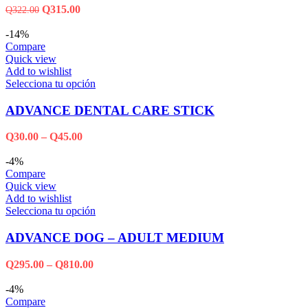
Q
315.00
Q
322.00
-14%
Compare
Quick view
Add to wishlist
Selecciona tu opción
ADVANCE DENTAL CARE STICK
Q
30.00
–
Q
45.00
-4%
Compare
Quick view
Add to wishlist
Selecciona tu opción
ADVANCE DOG – ADULT MEDIUM
Q
295.00
–
Q
810.00
-4%
Compare