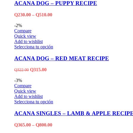
ACANA DOG – PUPPY RECIPE
Q
230.00
–
Q
510.00
-2%
Compare
Quick view
Add to wishlist
Selecciona tu opción
ACANA DOG – RED MEAT RECIPE
Q
315.00
Q
322.00
-3%
Compare
Quick view
Add to wishlist
Selecciona tu opción
ACANA SINGLES – LAMB & APPLE RECIP
Q
365.00
–
Q
800.00