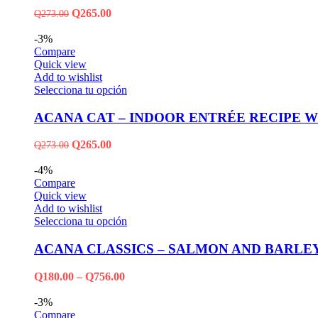
Q
265.00
Q
273.00
-3%
Compare
Quick view
Add to wishlist
Selecciona tu opción
ACANA CAT – INDOOR ENTRÉE RECIPE 
Q
265.00
Q
273.00
-4%
Compare
Quick view
Add to wishlist
Selecciona tu opción
ACANA CLASSICS – SALMON AND BARLE
Q
180.00
–
Q
756.00
-3%
Compare