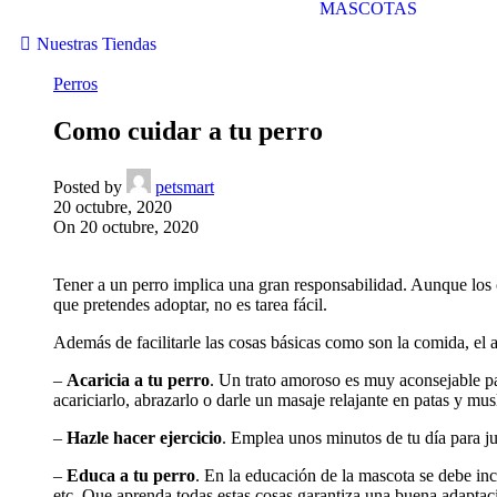
MASCOTAS
Nuestras Tiendas
Perros
Como cuidar a tu perro
Posted by
petsmart
20 octubre, 2020
On 20 octubre, 2020
Tener a un perro implica una gran responsabilidad. Aunque los co
que pretendes adoptar, no es tarea fácil.
Además de facilitarle las cosas básicas como son la comida, el a
–
Acaricia a tu perro
. Un trato amoroso es muy aconsejable p
acariciarlo, abrazarlo o darle un masaje relajante en patas y mus
–
Hazle hacer ejercicio
. Emplea unos minutos de tu día para ju
–
Educa a tu perro
. En la educación de la mascota se debe inc
etc. Que aprenda todas estas cosas garantiza una buena adaptaci