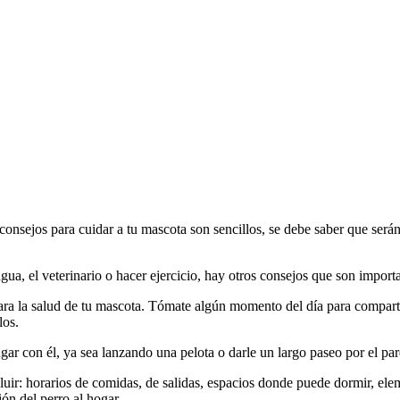
nsejos para cuidar a tu mascota son sencillos, se debe saber que serán pa
gua, el veterinario o hacer ejercicio, hay otros consejos que son importa
ara la salud de tu mascota. Tómate algún momento del día para compart
los.
gar con él, ya sea lanzando una pelota o darle un largo paseo por el pa
luir: horarios de comidas, de salidas, espacios donde puede dormir, ele
ón del perro al hogar.